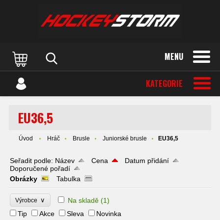
MENU
KATEGORIE
EU36,5
Úvod
Hráč
Brusle
Juniorské brusle
EU36,5
Seřadit podle:
Název
Cena
Datum přidání
Doporučené pořadí
Obrázky
Tabulka
∨
Na skladě
(1)
Výrobce
Tip
Akce
Sleva
Novinka