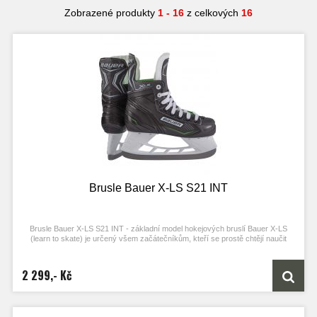
Zobrazené produkty
1 - 16
z celkových
16
Brusle Bauer X-LS S21 INT
Brusle Bauer X-LS S21 INT - základní model hokejových bruslí Bauer X-LS
(learn to skate) je určený všem začátečníkům, kteří se prostě chtějí naučit
bruslit, a chtějí k tomu kvalitní brusle.
2 299,- Kč