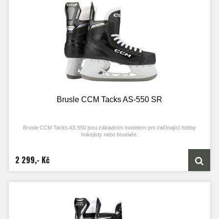
Brusle CCM Tacks AS-550 SR
Brusle CCM Tacks AS 550 jsou základním modelem pro začínající hobby
hokejisty nebo bruslaře.
2 299,- Kč