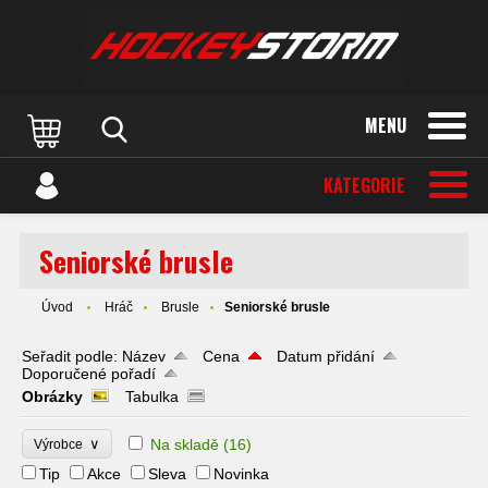
MENU
KATEGORIE
Seniorské brusle
Úvod
Hráč
Brusle
Seniorské brusle
Seřadit podle:
Název
Cena
Datum přidání
Doporučené pořadí
Obrázky
Tabulka
∨
Na skladě
(16)
Výrobce
Tip
Akce
Sleva
Novinka