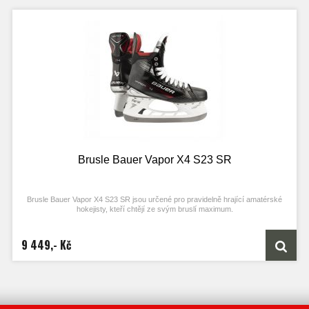
Brusle Bauer Vapor X4 S23 SR
Brusle Bauer Vapor X4 S23 SR jsou určené pro pravidelně hrající amatérské
hokejisty, kteří chtějí ze svým bruslí maximum.
9 449,- Kč