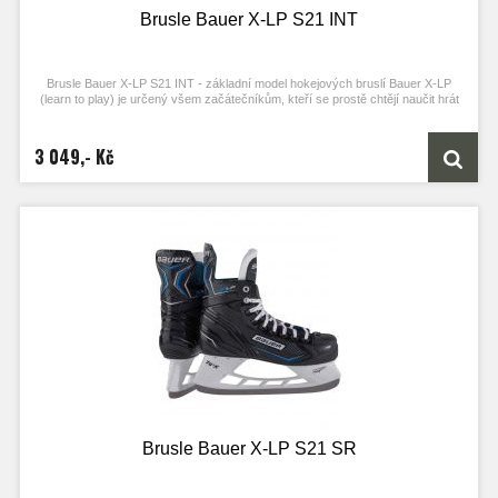
Brusle Bauer X-LP S21 INT
Brusle Bauer X-LP S21 INT - základní model hokejových bruslí Bauer X-LP
(learn to play) je určený všem začátečníkům, kteří se prostě chtějí naučit hrát
hokej, a chtějí k tomu kvalitní brusle.
3 049,- Kč
Brusle Bauer X-LP S21 SR