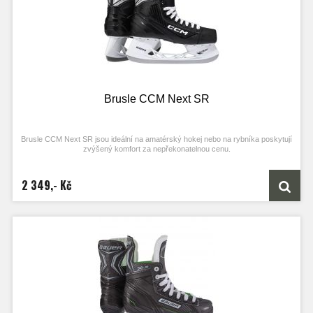
Brusle CCM Next SR
Brusle CCM Next SR jsou ideální na amatérský hokej nebo na rybníka poskytují
zvýšený komfort za nepřekonatelnou cenu.
2 349,- Kč