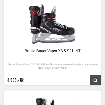
Brusle Bauer Vapor X3.5 S21 INT
Brusle Bauer Vapor X3.5 S21 INT – výkonnostní hokejové brusle jsou modelem
bruslí Bauer z řady Vapor.
3 999,- Kč