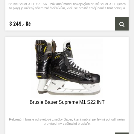
Brusle Bauer X-LP S21 SR - základní model hokejových bruslí Bauer X-LP (learn
to play) je určený všem začátečníkům, kteří se prostě chtějí naučit hrát hokej, a
chtějí k tomu kvalitní brusle.
3 249,- Kč
Brusle Bauer Supreme M1 S22 INT
Rekreační brusle od světové značky Bauer, která nabízí perfektní pohodlí nejen
pro všechny začínající bruslaře.