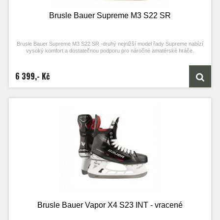
Brusle Bauer Supreme M3 S22 SR
Brusle Bauer Supreme M3 S22 SR -druhý nejnižší model řady Supreme nabízí
vysoký komfort a dostatečnou podporu pro náročné amatérské hráče.
6 399,- Kč
Brusle Bauer Vapor X4 S23 INT - vracené