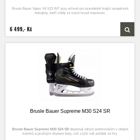
Brusle Bauer Vapor X4 S23 INT jsou určené pro pravidelně hrající amatérské
hokejisty, kteří chtějí ze svým bruslí maximum.
Brusle jsou nabroušené.
6 499,- Kč
Brusle Bauer Supreme M30 S24 SR
Brusle Bauer Supreme M30 S24 SR
disponují silným polstrováním v oblasti
kotníků a pružným ohybem boty, což zvýší váš požitek ze hry.