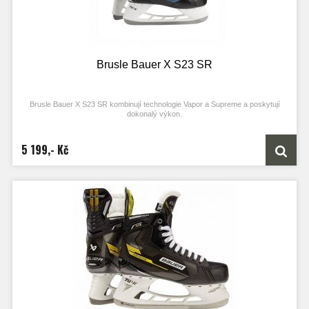
Brusle Bauer X S23 SR
Brusle Bauer X S23 SR kombinují technologie Vapor a Supreme a poskytují
dokonalý výkon.
5 199,- Kč