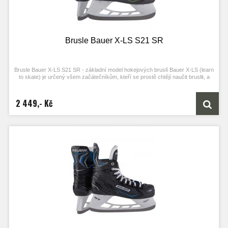
Brusle Bauer X-LS S21 SR
Brusle Bauer X-LS S21 SR - základní model hokejových bruslí Bauer X-LS (learn
to skate) je určený všem začátečníkům, kteří se prostě chtějí naučit bruslit, a
chtějí k tomu kvalitní brusle.
2 449,- Kč