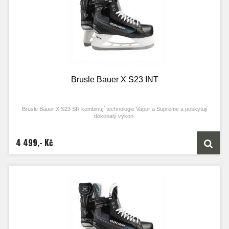
Brusle Bauer X S23 INT
Brusle Bauer X S23 SR kombinují technologie Vapor a Supreme a poskytují
dokonalý výkon.
4 499,- Kč