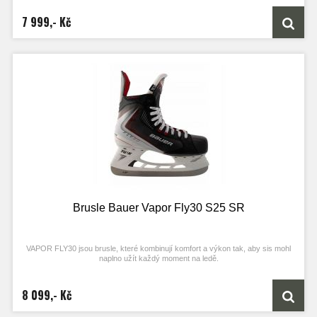
7 999,- Kč
Brusle Bauer Vapor Fly30 S25 SR
VAPOR FLY30 jsou brusle, které kombinují komfort a výkon tak, aby sis mohl
naplno užít každý moment na ledě.
8 099,- Kč