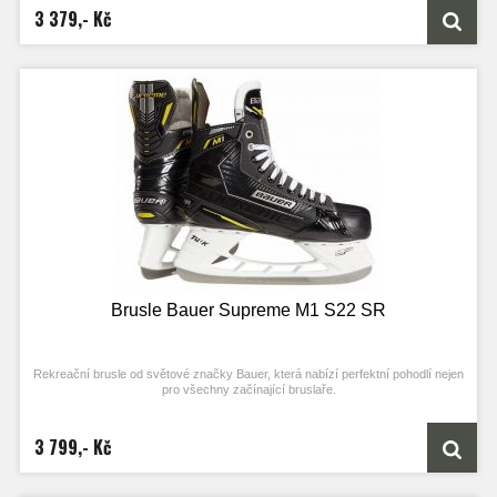
3 379,- Kč
Brusle Bauer Supreme M1 S22 SR
Rekreační brusle od světové značky Bauer, která nabízí perfektní pohodlí nejen
pro všechny začínající bruslaře.
3 799,- Kč