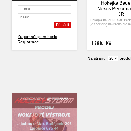
Hokejka Baue
Nexus Performa
JR
Hokejka Bauer NEXUS Perfo
je speciálně navržená pro ma
i přes svůj útlý věk chtějí 
dojem. Tato hokejo
Zapomněl jsem heslo
disponuje
střední
kick poin
tedy bodem ohybu ve střední
Registrace
1 799,- Kč
a profi technologiemi a mate
stvořená pro věkem sice m
cílevědomé hráče, kteří to
profesionálního hoke
Na stranu:
produk