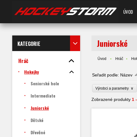
ÚVOD
Juniorské
KATEGORIE
Úvod
Hráč
Hok
Hráč
Hokejky
Seřadit podle:
Název
Seniorské hole
∨
Výrobci a parametry
Intermediate
Zobrazené produkty
1 
Juniorské
Dětské
Dřevěné