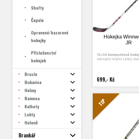
Shafty
Čepele
Opravené/bazarové
Hokejka Winnw
hokejky
JR
Příslušenství
Skvělá
kompozitová hoke
hokejek
rekreační hráče! Lehký sha
skelných vláken
nabízí
pev
reakci a skvělý cit pro pu
ProFlex
podporuje přesn
Brusle
přihrávky, ideální pro začát
699,- Kč
Rukavice
hráče.
Výhodná cena – top kvali
Helmy
peníze!
Ramena
TIP
Kalhoty
Lokty
Holeně
Brankář