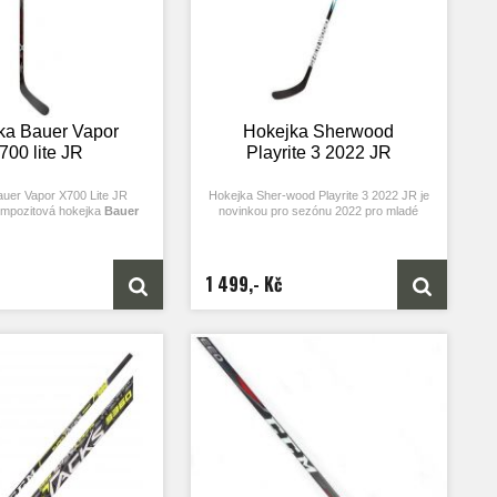
ka Bauer Vapor
Hokejka Sherwood
700 lite JR
Playrite 3 2022 JR
uer Vapor X700 Lite JR
Hokejka Sher-wood Playrite 3 2022 JR je
ompozitová hokejka
Bauer
novinkou pro sezónu 2022 pro mladé
ite JR
je ideální volbou pro
hráče, kteří se chtějí neustále zlepšovat.
sty, kteří hledají lehkou,
kejku s rychlou střelou a
datelností. Model patří do
1 499,- Kč
erá je zaměřena na rychlost,
okamžitou reakci při hře.
ogii
Quick Release Taper
ka rychlejší přenos energie
tivní zakončení zejména při
stím.
Vyvážená konstrukce
nadnou manipulaci a lepší
 vedení puku i přihrávkách.
logií
Micro Feel II
poskytuje
op a jistotu v rukavicích.
 karbonová čepel
s
vaným profilem omezuje
i střelbě, tlumí vibrace a
ost i cit pro puk. Vybrané