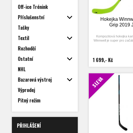
Off-ice Trénink
Příslušenství
Hokejka Winnw
Grip 2019 
Tašky
Textil
Kompozitová hokejka kan
Winnwell je super pro začát
moc peněz a až bude z V
Rozhodčí
hokejista můžete do hole 
více.
Ostatní
Délka na špičce je 
1 699,- Kč
NHL
SLEVA
Bazarová výstroj
Výprodej
Pitný režim
PŘIHLÁŠENÍ