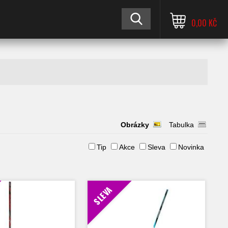
0,00 KČ
Obrázky
Tabulka
Tip
Akce
Sleva
Novinka
SLEVA