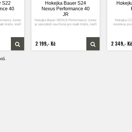
r S22
Hokejka Bauer S24
Hokejk
nce 40
Nexus Performance 40
JR
rmance Junior
Hokejka Bauer NEXUS Performance Junior
Hokejka CC
lé hráče, kteří
je speciálně navržená pro malé hráče, kteří
novinkou pro 
udělat na ledě
i přes svůj útlý věk chtějí udělat na ledě
hledají le
vá hůl
dojem. Tato hokejová hůl
t konstrukcí –
disponuje
střední
kick point konstrukcí –
 části shaftu –
tedy bodem ohybu ve střední části shaftu –
2 199,- Kč
2 349,- Kč
riály. Je přímo
a profi technologiemi a materiály. Je přímo
ladé, ale již
stvořená pro věkem sice mladé, ale již
uží po kariéře
cílevědomé hráče, kteří touží po kariéře
jisty.
profesionálního hokejisty.
tů.