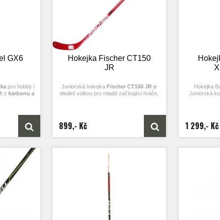
el GX6
Hokejka Fischer CT150
Hokej
JR
X
jka
pro hobby i
Juniorská hokejka
Fischer CT150 JR
je
Hokejka Ba
ft z
karbonu a
ideální volbou pro mladé začínající hráče,
Juniorská k
nost, rychlou
kteří hledají odolnou a cenově dostupnou
Vapor X700 L
k
. Technologie
kompozitovou hokejku. Kombinace
mladé hokeji
é střely a
fiberglassu a karbonu
zajišťuje pevnost a
vyváženou ho
ečníky i mladší
dlouhou životnost, zatímco čepel s ABS
výbornou ovla
899,- Kč
1 299,- Kč
výztuhou dobře odolává i při hře na
řady Vapor, kt
ta za rozumné
tvrdších površích.
obratnost a 
Díky
soft grip povrchu
se hokejka
Díky technol
pohodlně drží a nabízí jistý úchop při
umožňuje hokej
tréninku i zápase.
Fischer CT150 JR
je
do puku a efek
vhodná jak na led, tak i pro hokejbal či
střelách zápě
rekreační hru.
zajišťuje s
Skvělá volba pro mladé hokejisty za
kontrolu při
dostupnou cenu.
Shaft s techno
pohodlný úch
Pevná
optimalizo
kroucení př
zvyšuje přesn