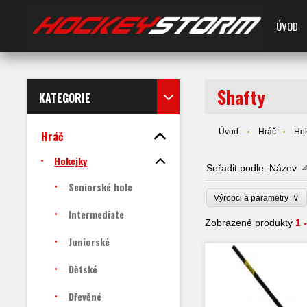
ÚVOD
Shafty
KATEGORIE
Úvod
Hráč
Hok
Hráč
Hokejky
Seřadit podle:
Název
Seniorské hole
∨
Výrobci a parametry
Intermediate
Zobrazené produkty
1 
Juniorské
Dětské
Dřevěné