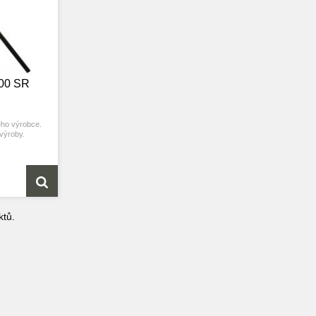
600 SR
ého výrobce.
 výroby.
tů.