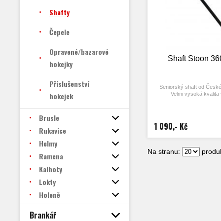
Shafty
Čepele
Opravené/bazarové
Shaft Stoon 3
hokejky
Příslušenství
Seniorský shaft od Česk
hokejek
Velmi vysoká kvalita
Brusle
1 090,- Kč
Rukavice
Helmy
Na stranu:
produk
Ramena
Kalhoty
Lokty
Holeně
Brankář