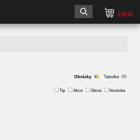
0,00 KČ
Obrázky
Tabulka
Tip
Akce
Sleva
Novinka