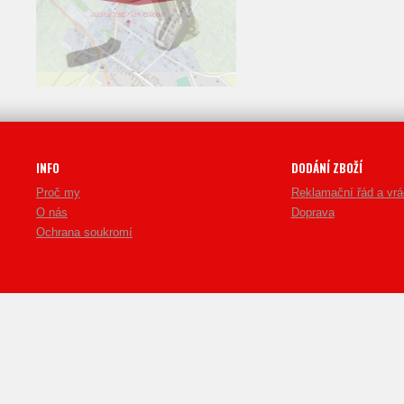
INFO
DODÁNÍ ZBOŽÍ
Proč my
Reklamační řád a vrá
O nás
Doprava
Ochrana soukromí