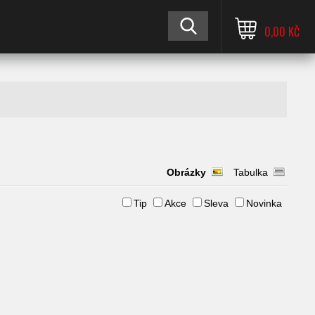
0,00 KČ
Obrázky
Tabulka
Tip
Akce
Sleva
Novinka