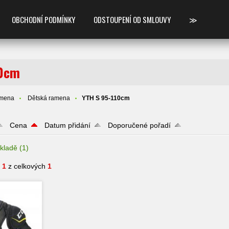
OBCHODNÍ PODMÍNKY
ODSTOUPENÍ OD SMLOUVY
≫
10cm
mena
Dětská ramena
YTH S 95-110cm
Cena
Datum přidání
Doporučené pořadí
kladě
(1)
- 1
z celkových
1