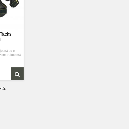
Tacks
H
jedná se o
 Konstrukce má
ný střih.
tů.