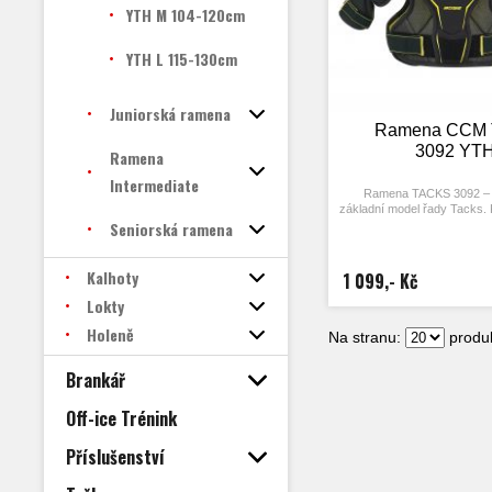
YTH M 104-120cm
YTH L 115-130cm
Juniorská ramena
Ramena CCM 
3092 YT
Ramena
Intermediate
Ramena TACKS 3092 – 
základní model řady Tacks.
Seniorská ramena
anatomický tvar a zúže
Kalhoty
1 099,- Kč
Lokty
Holeně
Na stranu:
produk
Brankář
Off-ice Trénink
Příslušenství