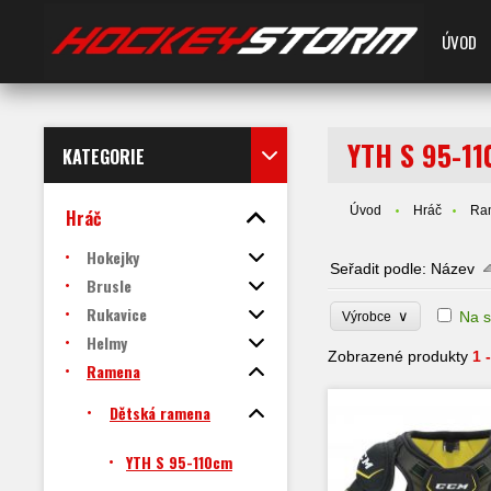
ÚVOD
YTH S 95-1
KATEGORIE
Úvod
Hráč
Ra
Hráč
Hokejky
Seřadit podle:
Název
Brusle
Rukavice
∨
Na s
Výrobce
Helmy
Zobrazené produkty
1 
Ramena
Dětská ramena
YTH S 95-110cm