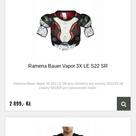
Ramena Bauer Vapor 3X LE S22 SR
Ramena Bauer Vapor 3X S22 LE SR jsou novinkou pro sezónu 2022/23 od
značky BAUER pro výkonnostní hráče.
2 899,- Kč