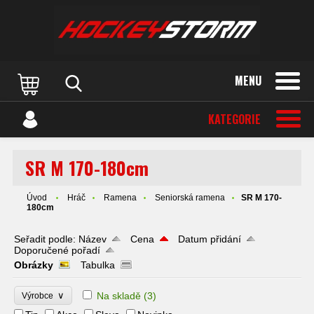
MENU
KATEGORIE
SR M 170-180cm
Úvod
Hráč
Ramena
Seniorská ramena
SR M 170-
180cm
Seřadit podle:
Název
Cena
Datum přidání
Doporučené pořadí
Obrázky
Tabulka
∨
Na skladě
(3)
Výrobce