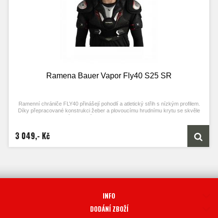
Ramena Bauer Vapor Fly40 S25 SR
Ramenní chrániče FLY40 přinášejí pohodlí a atletický střih s nízkým profilem.
Díky přepracované konstrukci žeber a plovoucímu hrudnímu krytu se skvěle
přizpůsobí a zůstanou na místě po celou hru.
3 049,- Kč
INFO
DODÁNÍ ZBOŽÍ