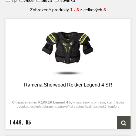
Tip
Akce
Sleva
Novinka
Zobrazené produkty
1 - 3
z celkových
3
Ramena Sherwood Rekker Legend 4 SR
Chrániče ramen REKKER Legend 4
byly navrženy pro hráče, kteří hledají
vysokou úroveň ochrany a zároveň si zachovávají obrovský komfort.
1 449,- Kč