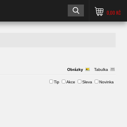
0,00 KČ
Obrázky
Tabulka
Tip
Akce
Sleva
Novinka