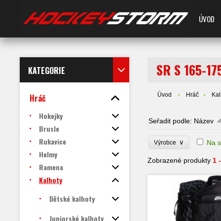
ÚVOD
SR S 165-17
KATEGORIE
Úvod
Hráč
Kal
Hráč
Hokejky
Seřadit podle:
Název
Brusle
Rukavice
∨
Na s
Výrobce
Helmy
Zobrazené produkty
1 
Ramena
Kalhoty
Dětské kalhoty
Juniorské kalhoty