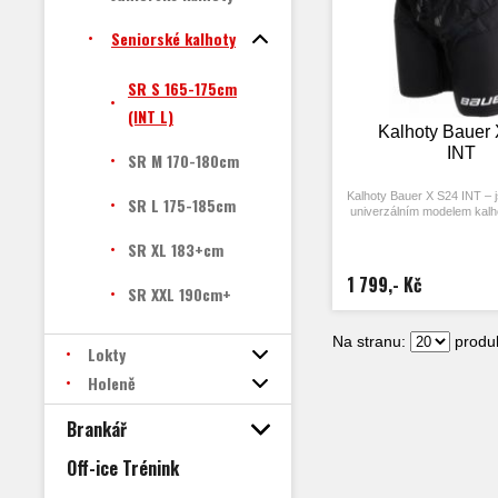
Seniorské kalhoty
SR S 165-175cm
(INT L)
Kalhoty Bauer
INT
SR M 170-180cm
Kalhoty Bauer X S24 INT – 
SR L 175-185cm
univerzálním modelem kalh
Bauer, určeny předev
hokejistům a skvělý pomě
SR XL 183+cm
1 799,- Kč
SR XXL 190cm+
Na stranu:
produk
Lokty
Holeně
Brankář
Off-ice Trénink