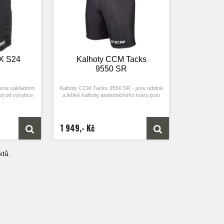
 X S24
Kalhoty CCM Tacks
9550 SR
jsou základním
Kalhoty CCM Tacks 9550 SR - jsou odolné
ot od výrobce
a lehké kalhoty anatomického tvaru jsou
ším hobby
ideální pro rekreační hráče.
r cena/výkon.
1 949,- Kč
tů.