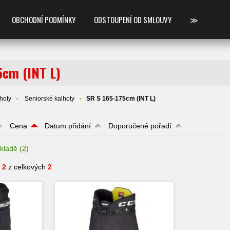
OBCHODNÍ PODMÍNKY
ODSTOUPENÍ OD SMLOUVY
≫
5cm (INT L)
hoty
Seniorské kalhoty
SR S 165-175cm (INT L)
Cena
Datum přidání
Doporučené pořadí
kladě
(2)
- 2
z celkových
2