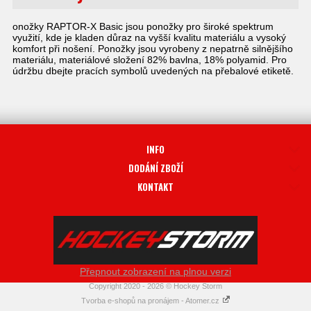
onožky RAPTOR-X Basic jsou ponožky pro široké spektrum
využití, kde je kladen důraz na vyšší kvalitu materiálu a vysoký
komfort při nošení. Ponožky jsou vyrobeny z nepatrně silnějšího
materiálu, materiálové složení 82% bavlna, 18% polyamid. Pro
údržbu dbejte pracích symbolů uvedených na přebalové etiketě.
INFO
DODÁNÍ ZBOŽÍ
KONTAKT
Přepnout zobrazení na plnou verzi
Copyright 2020 - 2026 © Hockey Storm
Tvorba e-shopů na pronájem - Atomer.cz