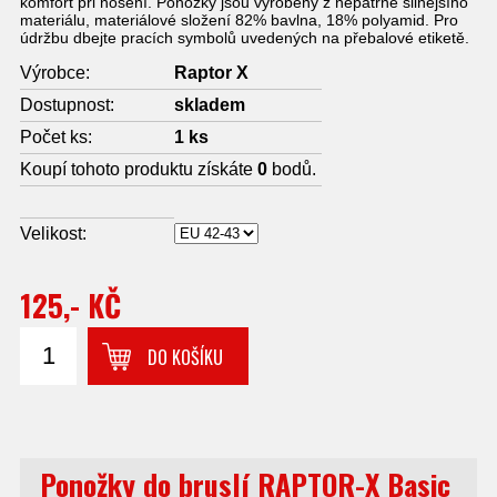
komfort při nošení. Ponožky jsou vyrobeny z nepatrně silnějšího
materiálu, materiálové složení 82% bavlna, 18% polyamid. Pro
údržbu dbejte pracích symbolů uvedených na přebalové etiketě.
Výrobce:
Raptor X
Dostupnost:
skladem
Počet ks:
1
ks
Koupí tohoto produktu získáte
0
bodů.
Velikost:
125,- KČ
DO KOŠÍKU
Ponožky do bruslí RAPTOR-X Basic